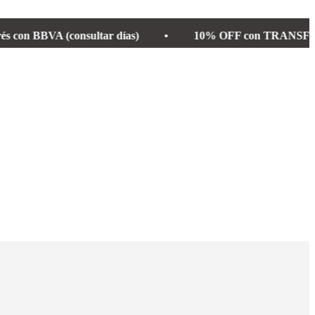
BVA (consultar días)
•
10% OFF con TRANSFERENCIA