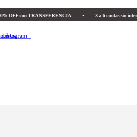
 con TRANSFERENCIA
•
3 a 6 cuotas sin interés con B
book
nterest
Instagram