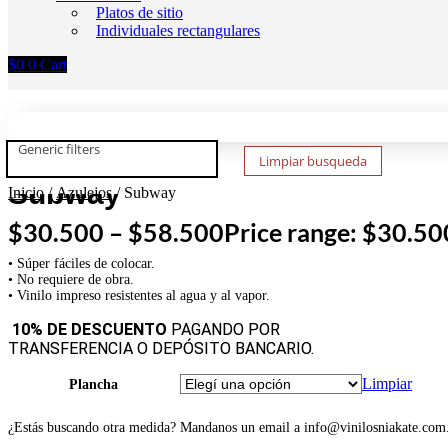
Platos de sitio
Individuales rectangulares
$
0
0
Cart
Generic filters
Limpiar busqueda
Subway
Inicio
/
Azulejos
/ Subway
$
30.500
–
$
58.500
Price range: $30.5
• Súper fáciles de colocar.
• No requiere de obra.
• Vinilo impreso resistentes al agua y al vapor.
10% DE DESCUENTO
PAGANDO POR
TRANSFERENCIA O DEPÓSITO BANCARIO.
Limpiar
Plancha
¿Estás buscando otra medida? Mandanos un email a info@vinilosniakate.com