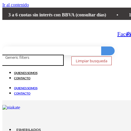
Ir al contenido
cuotas sin interés con BBVA (consultar días)
•
10% OFF
SEGUINOS EN
Face
Pi
Generic filters
Limpiar busqueda
QUIENES SOMOS
CONTACTO
QUIENES SOMOS
CONTACTO
ESMERILADOS