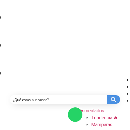
)
)
)
Esmerilados
Tendencia 🔥
Mamparas