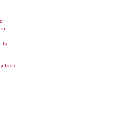
s
eza
pito
gulares