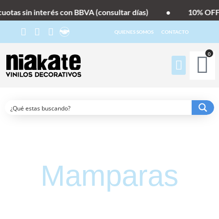
as sin interés con BBVA (consultar días)
•
10% OFF co
QUIENES SOMOS
CONTACTO
0
Mamparas