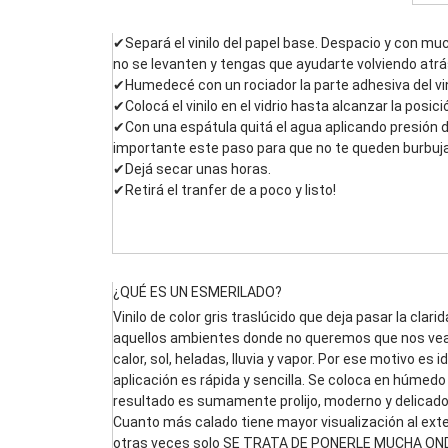
✔Separá el vinilo del papel base. Despacio y con m
no se levanten y tengas que ayudarte volviendo atrá
✔Humedecé con un rociador la parte adhesiva del vinil
✔Colocá el vinilo en el vidrio hasta alcanzar la posici
✔Con una espátula quitá el agua aplicando presión de
importante este paso para que no te queden burbuj
✔Dejá secar unas horas.
✔Retirá el tranfer de a poco y listo!
¿QUÉ ES UN ESMERILADO?
Vinilo de color gris traslúcido que deja pasar la clari
aquellos ambientes donde no queremos que nos vean 
calor, sol, heladas, lluvia y vapor. Por ese motivo e
aplicación es rápida y sencilla. Se coloca en húmedo p
resultado es sumamente prolijo, moderno y delicado.
Cuanto más calado tiene mayor visualización al exter
otras veces solo SE TRATA DE PONERLE MUCHA OND