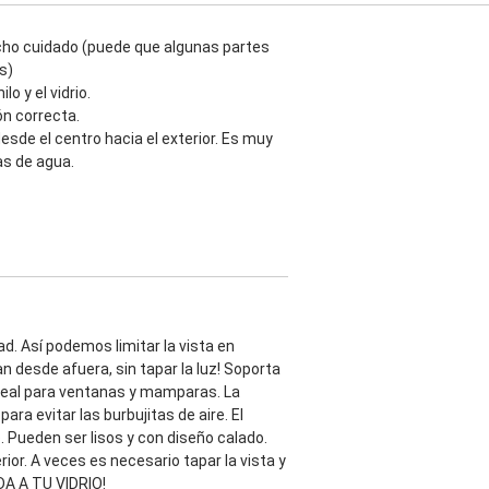
ucho cuidado (puede que algunas partes
s)
o y el vidrio.
ón correcta.
sde el centro hacia el exterior. Es muy
as de agua.
dad. Así podemos limitar la vista en
desde afuera, sin tapar la luz! Soporta
s ideal para ventanas y mamparas. La
ara evitar las burbujitas de aire. El
 Pueden ser lisos y con diseño calado.
ior. A veces es necesario tapar la vista y
A A TU VIDRIO!