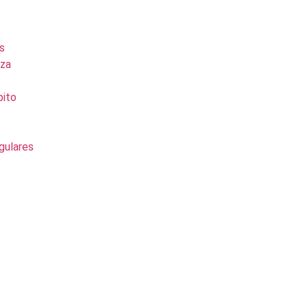
s
eza
pito
gulares