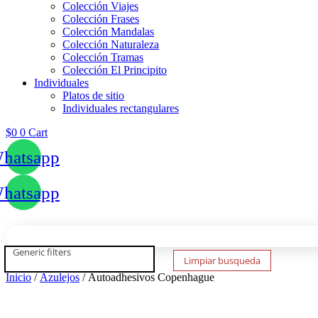
Colección Viajes
Colección Frases
Colección Mandalas
Colección Naturaleza
Colección Tramas
Colección El Principito
Individuales
Platos de sitio
Individuales rectangulares
$
0
0
Cart
hatsapp
hatsapp
Generic filters
Limpiar busqueda
Inicio
/
Azulejos
/ Autoadhesivos Copenhague