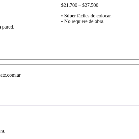
Price
$
21.700
–
$
27.500
range:
• Súper fáciles de colocar.
$21.700
• No requiere de obra.
through
a pared.
$27.500
ate.com.ar
ra.