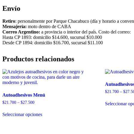
Envío
Retiro
: personalmente por Parque Chacabuco (día y horario a conven
Mensajería:
moto dentro de CABA
Correo Argentino:
a provincia o interior del país. Costo del correo:
Hasta CP 1893: domicilio $14.600, sucursal $10.000
Desde CP 1894: domicilio $16.700, sucursal $11.100
Productos relacionados
Autoadhesivo
$
21.700
–
$
27.5
Autoadhesivos Menú
Price
$
21.700
–
$
27.500
Seleccionar op
range:
This
$21.700
Seleccionar opciones
product
through
has
$27.500
multiple
variants.