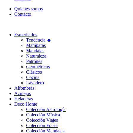
Quienes somos
Contacto
Esmerilados
Tendencia 🔥
Mamparas
Mandalas
Naturaleza
Patrones
Geométricos
Clásicos
Cocina
Lavadero
Alfombras
Azulejos
Heladeras
Deco Home
Colección Astrología
Colección Música
Colección Viajes
Colección Frases
Colección Mandalas