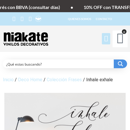
és con BBVA (consultar días)
•
10% OFF con TRANSFER
QUIENES SOMOS
CONTACTO
0
Inicio
/
Deco Home
/
Colección Frases
/ Inhale exhale