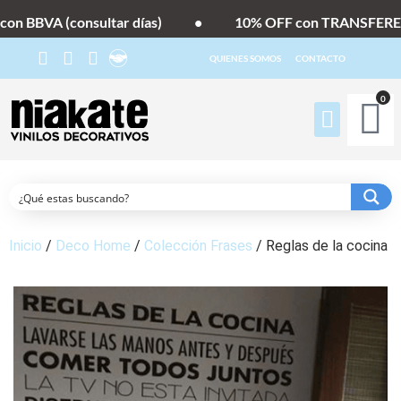
n BBVA (consultar días)
•
10% OFF con TRANSFERENC
QUIENES SOMOS
CONTACTO
0
Inicio
/
Deco Home
/
Colección Frases
/ Reglas de la cocina