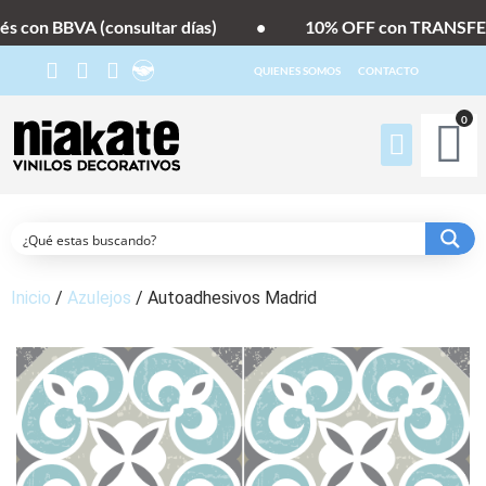
s con BBVA (consultar días)
•
10% OFF con TRANSFER
QUIENES SOMOS
CONTACTO
0
Inicio
/
Azulejos
/ Autoadhesivos Madrid