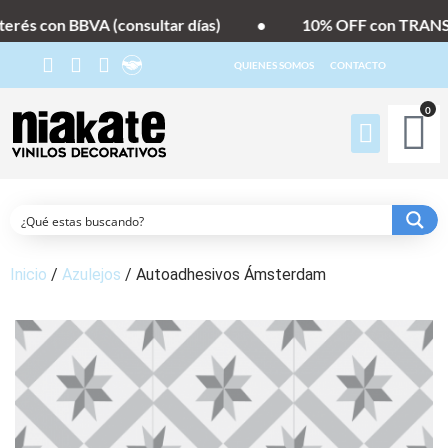
erés con BBVA (consultar días)
•
10% OFF con TRANSF
QUIENES SOMOS
CONTACTO
0
Inicio
/
Azulejos
/ Autoadhesivos Ámsterdam