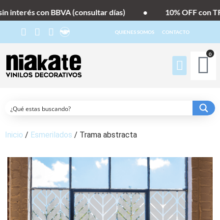
 interés con BBVA (consultar días)
•
10% OFF con TRA
QUIENES SOMOS
CONTACTO
0
Inicio
/
Esmerilados
/ Trama abstracta