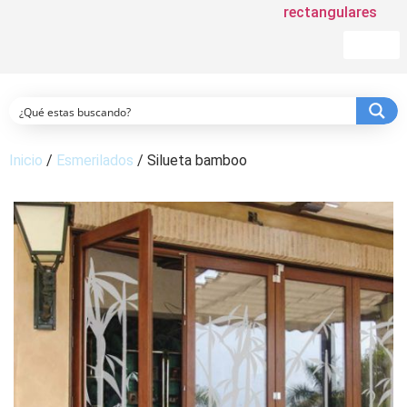
rectangulares
$
0
0
Inicio
/
Esmerilados
/ Silueta bamboo