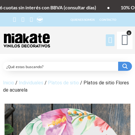
cuotas sin interés con BBVA (consultar días)
•
10% OFF
QUIENES SOMOS
CONTACTO
0
Inicio
/
Individuales
/
Platos de sitio
/ Platos de sitio Flores
de acuarela