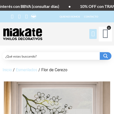
terés con BBVA (consultar días)
•
10% OFF con TRANS
QUIENES SOMOS
CONTACTO
0
Inicio
/
Esmerilados
/ Flor de Cerezo