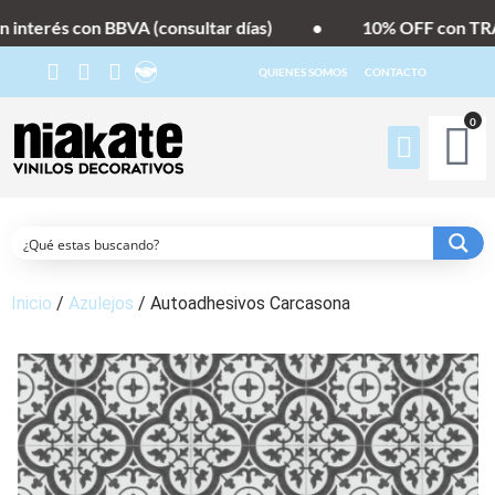
interés con BBVA (consultar días)
•
10% OFF con TRA
QUIENES SOMOS
CONTACTO
0
Inicio
/
Azulejos
/ Autoadhesivos Carcasona