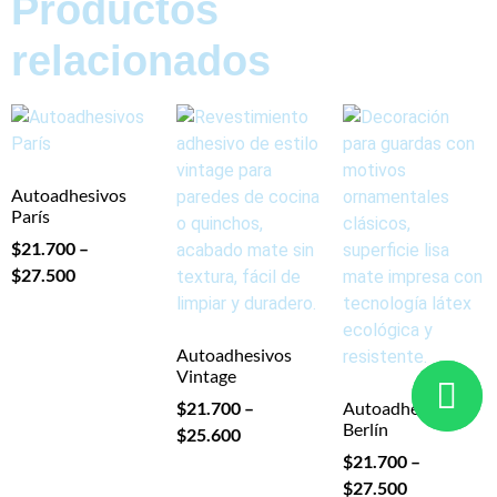
Productos
relacionados
Autoadhesivos
París
$
21.700
–
$
27.500
Autoadhesivos
Vintage
$
21.700
–
Autoadhesivos
Berlín
$
25.600
$
21.700
–
$
27.500