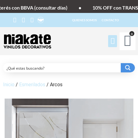
rés con BBVA (consultar días)
•
10% OFF con TRANSFE
QUIENES SOMOS
CONTACTO
0
Inicio
/
Esmerilados
/ Arcos